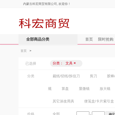
内蒙古科宏商贸有限公司, 欢迎你！
全部商品分类
首页
限时抢购
首页
>
分类：
文具
×
已选择
分类
裁纸/切纸/拆信刀
剪刀
胶棒
规
算盘
显微镜
放大镜
其它涂改用具
便笺盒/卡片索引盒
价格
全部
-