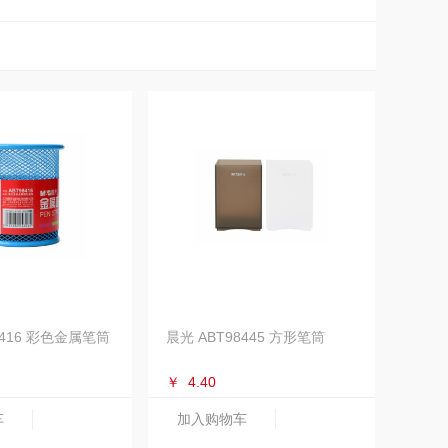
8416 彩色金属笔筒
晨光 ABT98445 方形笔筒
￥
4.40
车
加入购物车