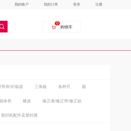
我的账户
我的订单
登录
注册
0
购物车
胶带座/封箱器
三角板
各种尺
圆
/箱体类
橡皮
修正液/修正带/修正贴
塑封机配件及塑封膜