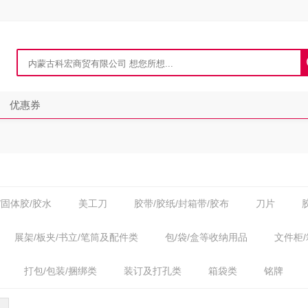
优惠券
/固体胶/胶水
美工刀
胶带/胶纸/封箱带/胶布
刀片
展架/板夹/书立/笔筒及配件类
包/袋/盒等收纳用品
文件柜
打包/包装/捆绑类
装订及打孔类
箱袋类
铭牌