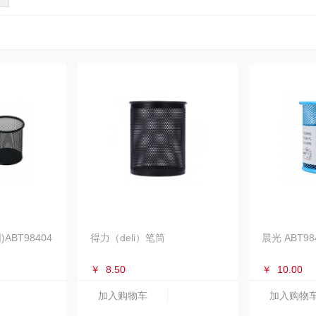
ABT98404
得力（deli）笔筒
晨光 ABT9
￥
8.50
￥
10.00
加入购物车
加入购物