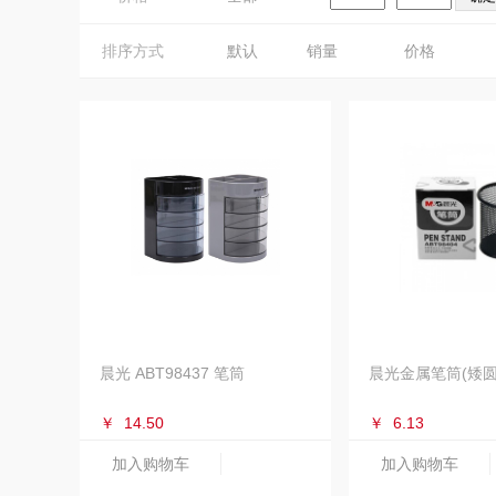
排序方式
默认
销量
价格
晨光 ABT98437 笔筒
晨光金属笔筒(矮圆)
￥
14.50
￥
6.13
加入购物车
加入购物车